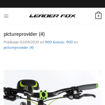
Skip
to
content
0
pictureprovider (4)
Publicado
02/04/2020
en
900 &veces; 900
en
pictureprovider (4)