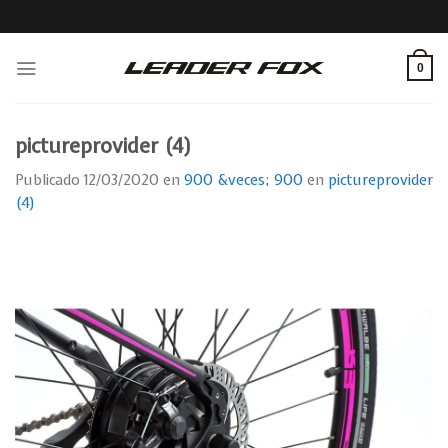
Skip
to
content
0
pictureprovider (4)
Publicado
12/03/2020
en
900 &veces; 900
en
pictureprovider
(4)