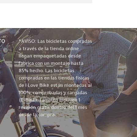
TO
*AVISO: Las bicicletas compradas
a través de la tienda online
llegan empaquetadas desde
fabrica con un montaje hasta
85% hecho. Las bicicletas
compradas en las tiendas físicas
de I Love Bike están montadas al
100%, comprobadas y cargadas
(E-BIKE), también incluyen 1
revisión gratis dentro del 1 mes
desde la compra.