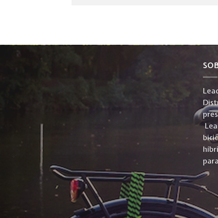
SO
Lead
Dist
pre
Lead
bici
híbr
para