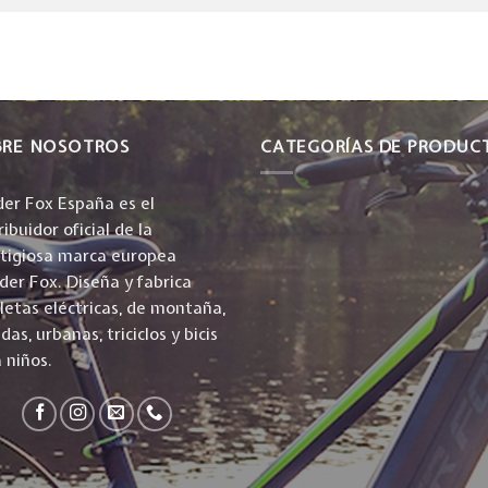
BRE NOSOTROS
CATEGORÍAS DE PRODUC
er Fox España es el
ribuidor oficial de la
stigiosa marca europea
er Fox. Diseña y fabrica
cletas eléctricas, de montaña,
idas, urbanas, triciclos y bicis
 niños.