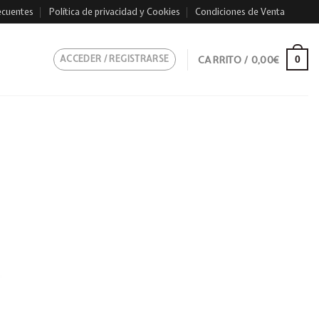
ecuentes
Política de privacidad y Cookies
Condiciones de Venta
ACCEDER / REGISTRARSE
CARRITO /
0,00
€
0