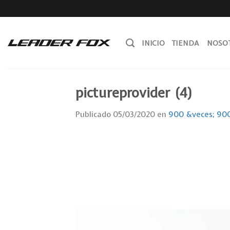
Skip
to
content
INICIO
TIENDA
NOSO
pictureprovider (4)
Publicado
05/03/2020
en
900 &veces; 90