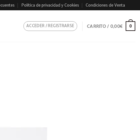
ecuentes
Política de privacidad y Cookies
Condiciones de Venta
ACCEDER / REGISTRARSE
CARRITO /
0,00
€
0