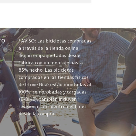
TO
*AVISO: Las bicicletas compradas
a través de la tienda online
llegan empaquetadas desde
fabrica con un montaje hasta
85% hecho. Las bicicletas
compradas en las tiendas físicas
de I Love Bike están montadas al
100%, comprobadas y cargadas
(E-BIKE), también incluyen 1
revisión gratis dentro del 1 mes
desde la compra.