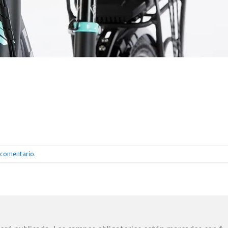
n comentario
.