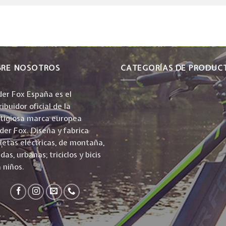
BRE NOSOTROS
CATEGORÍAS DE PRODUC
er Fox España es el
ribuidor oficial de la
stigiosa marca europea
er Fox. Diseña y fabrica
cletas eléctricas, de montaña,
idas, urbanas, triciclos y bicis
 niños.