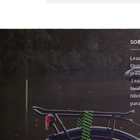
SO
Lead
Dist
pre
Lead
bici
híbr
para