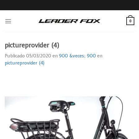
Skip
to
content
0
pictureprovider (4)
Publicado
05/03/2020
en
900 &veces; 900
en
pictureprovider (4)