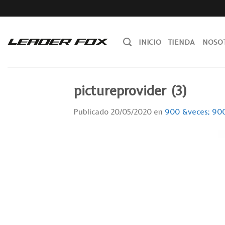
Skip
to
content
INICIO
TIENDA
NOSO
pictureprovider (3)
Publicado
20/05/2020
en
900 &veces; 90