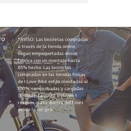
TO
*AVISO: Las bicicletas compradas
a través de la tienda online
llegan empaquetadas desde
fabrica con un montaje hasta
85% hecho. Las bicicletas
compradas en las tiendas físicas
de I Love Bike están montadas al
100%, comprobadas y cargadas
(E-BIKE), también incluyen 1
revisión gratis dentro del 1 mes
desde la compra.