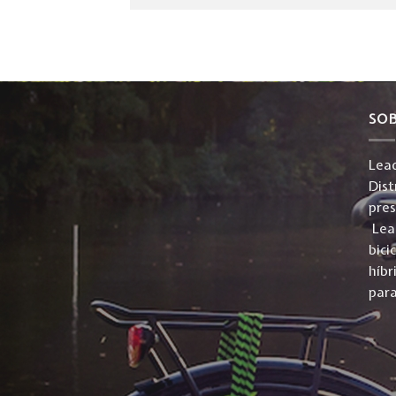
SO
Lead
Dist
pre
Lead
bici
híbr
para