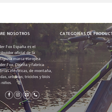
BRE NOSOTROS
CATEGORÍAS DE PRODUC
er Fox España es el
ribuidor oficial de la
stigiosa marca europea
er Fox. Diseña y fabrica
cletas eléctricas, de montaña,
idas, urbanas, triciclos y bicis
 niños.