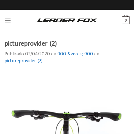
Skip
to
content
0
pictureprovider (2)
Publicado
02/04/2020
en
900 &veces; 900
en
pictureprovider (2)