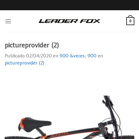
Skip
to
content
0
pictureprovider (2)
Publicado
02/04/2020
en
900 &veces; 900
en
pictureprovider (2)