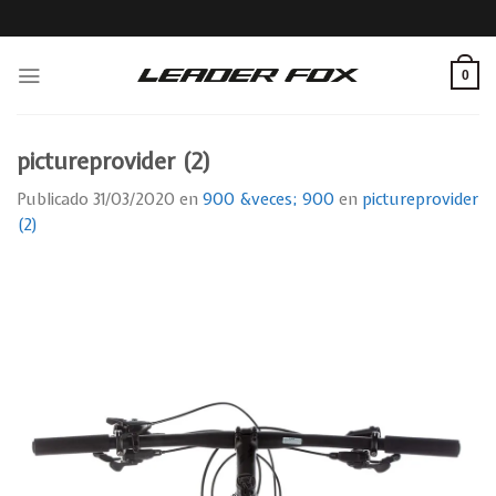
Skip
to
content
0
pictureprovider (2)
Publicado
31/03/2020
en
900 &veces; 900
en
pictureprovider
(2)