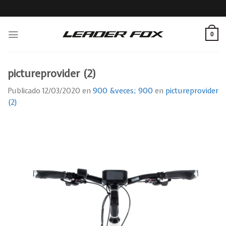
Skip
to
content
0
pictureprovider (2)
Publicado
12/03/2020
en
900 &veces; 900
en
pictureprovider
(2)