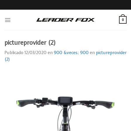
Skip
to
content
0
pictureprovider (2)
Publicado
12/03/2020
en
900 &veces; 900
en
pictureprovider
(2)