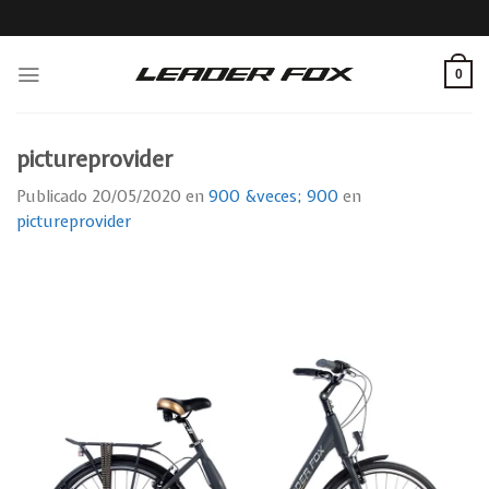
Skip
to
content
0
pictureprovider
Publicado
20/05/2020
en
900 &veces; 900
en
pictureprovider