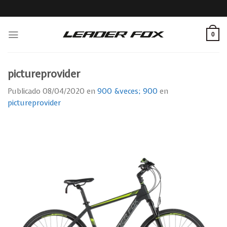
Skip
to
content
0
pictureprovider
Publicado
08/04/2020
en
900 &veces; 900
en
pictureprovider