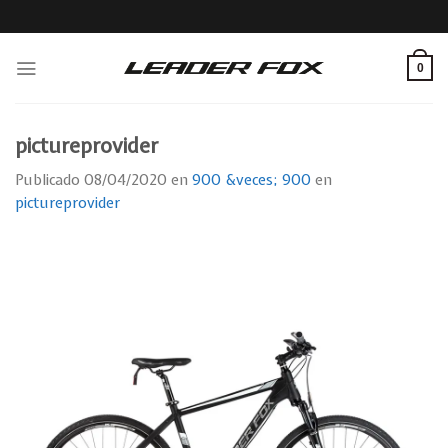
Skip
to
content
0
pictureprovider
Publicado
08/04/2020
en
900 &veces; 900
en
pictureprovider