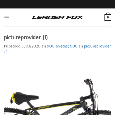
Skip
to
content
0
pictureprovider (1)
Publicado
31/03/2020
en
900 &veces; 900
en
pictureprovider
(1)