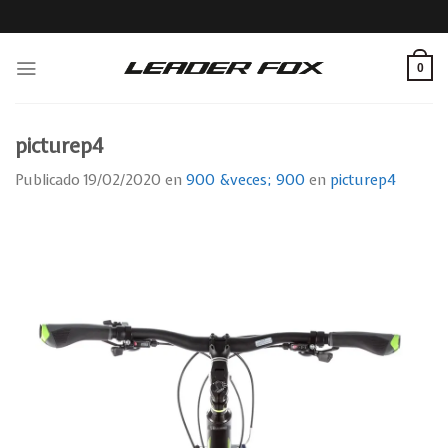
Skip
to
content
0
picturep4
Publicado
19/02/2020
en
900 &veces; 900
en
picturep4