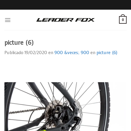
Skip
to
content
0
picture (6)
Publicado
19/02/2020
en
900 &veces; 900
en
picture (6)