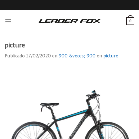
Skip
to
content
0
picture
Publicado
27/02/2020
en
900 &veces; 900
en
picture