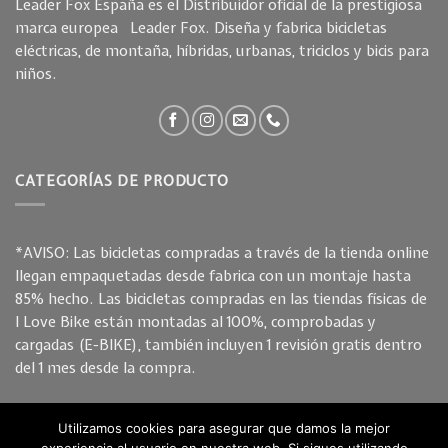
Leader Fox España es el Distribuidor oficial de la prestigiosa
marca europea Leader Fox. Diseña y fabrica bicicletas
eléctricas, de montaña, híbridas, urbanas, triciclos y bicis para
niños.
CATEGORÍAS DE PRODUCTO
*AVISO: Las bicicletas compradas a través de la tienda online
llegan empaquetadas desde fabrica con un montaje hasta
85% hecho. Las bicicletas compradas en las tiendas físicas de
I Love Bike están montadas al 100%, comprobadas y
cargadas (E-BIKE), también incluyen 1 revisión gratis dentro
del 1 mes desde la compra.
Utilizamos cookies para asegurar que damos la mejor