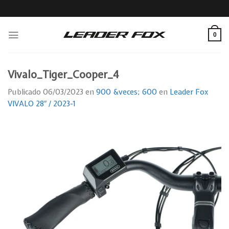
Skip
to
content
0
Vivalo_Tiger_Cooper_4
Publicado
06/03/2023
en
900 &veces; 600
en
Leader Fox
VIVALO 28″ / 2023-1