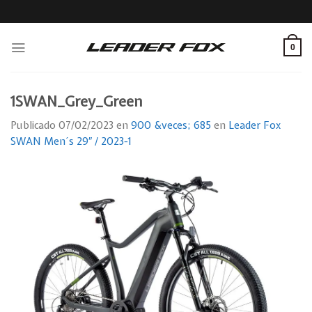
Skip
to
content
0
1SWAN_Grey_Green
Publicado
07/02/2023
en
900 &veces; 685
en
Leader Fox
SWAN Men´s 29″ / 2023-1