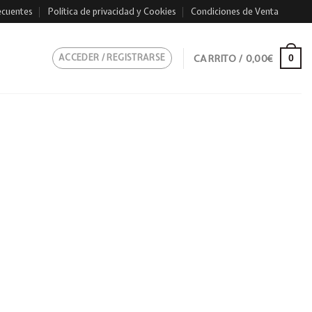
ecuentes
Política de privacidad y Cookies
Condiciones de Venta
ACCEDER / REGISTRARSE
CARRITO /
0,00
€
0