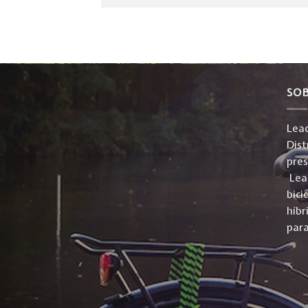
SO
Lead
Dist
pre
Lead
bici
híbr
para