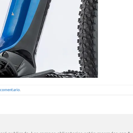
n comentario
.