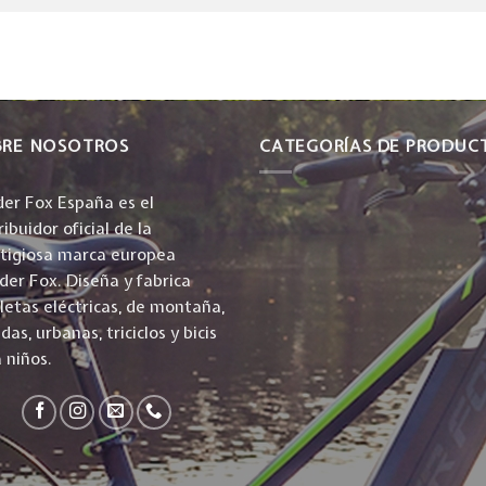
BRE NOSOTROS
CATEGORÍAS DE PRODUC
er Fox España es el
ribuidor oficial de la
stigiosa marca europea
er Fox. Diseña y fabrica
cletas eléctricas, de montaña,
idas, urbanas, triciclos y bicis
 niños.