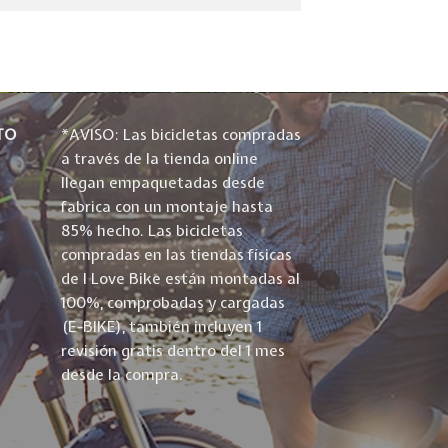
TO
*AVISO: Las bicicletas compradas
a través de la tienda online
llegan empaquetadas desde
fabrica con un montaje hasta
85% hecho. Las bicicletas
compradas en las tiendas físicas
de I Love Bike están montadas al
100%, comprobadas y cargadas
(E-BIKE), también incluyen 1
revisión gratis dentro del 1 mes
desde la compra.