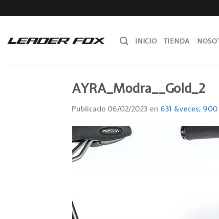
Skip
to
content
INICIO
TIENDA
NOSO
AYRA_Modra__Gold_2
Publicado
06/02/2023
en
631 &veces; 900