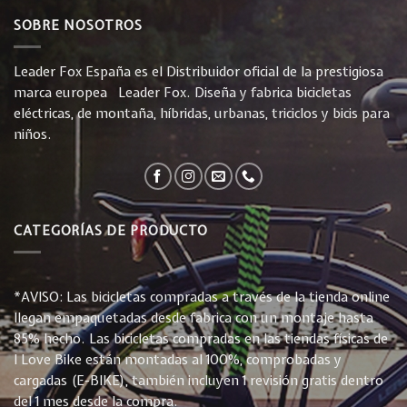
SOBRE NOSOTROS
Leader Fox España es el Distribuidor oficial de la prestigiosa
marca europea Leader Fox. Diseña y fabrica bicicletas
eléctricas, de montaña, híbridas, urbanas, triciclos y bicis para
niños.
CATEGORÍAS DE PRODUCTO
*AVISO: Las bicicletas compradas a través de la tienda online
llegan empaquetadas desde fabrica con un montaje hasta
85% hecho. Las bicicletas compradas en las tiendas físicas de
I Love Bike están montadas al 100%, comprobadas y
cargadas (E-BIKE), también incluyen 1 revisión gratis dentro
del 1 mes desde la compra.