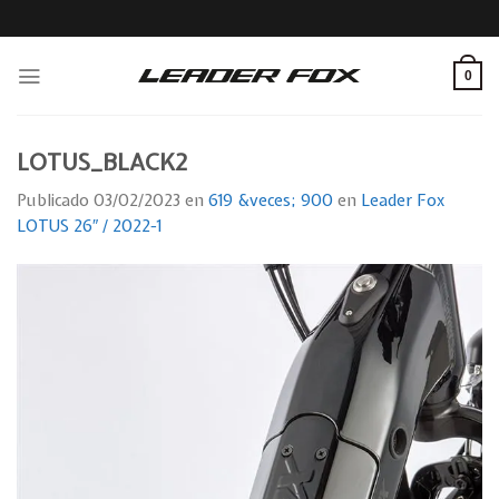
Skip
to
content
0
LOTUS_BLACK2
Publicado
03/02/2023
en
619 &veces; 900
en
Leader Fox
LOTUS 26″ / 2022-1