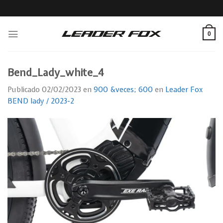
Skip
to
content
0
Bend_Lady_white_4
Publicado
02/02/2023
en
900 &veces; 600
en
Leader Fox
BEND lady / 2023-2