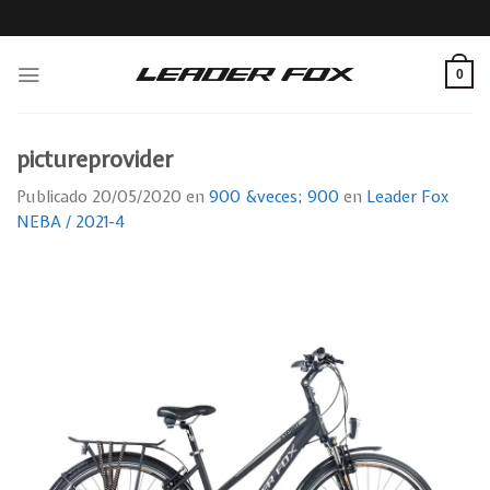
Skip
to
content
0
pictureprovider
Publicado
20/05/2020
en
900 &veces; 900
en
Leader Fox
NEBA / 2021-4