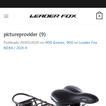
Skip
to
content
0
pictureprovider (9)
Publicado
20/05/2020
en
900 &veces; 900
en
Leader Fox
NEBA / 2021-4