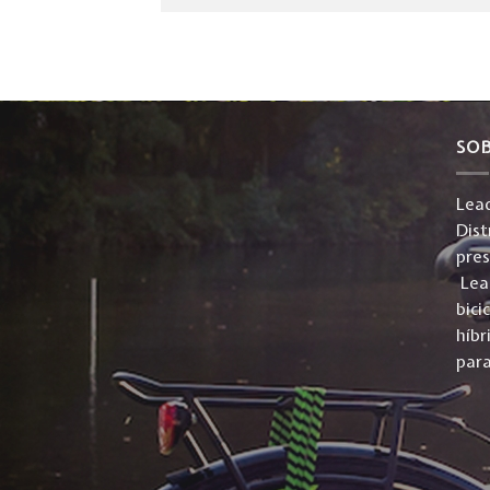
SO
Lead
Dist
pre
Lead
bici
híbr
para