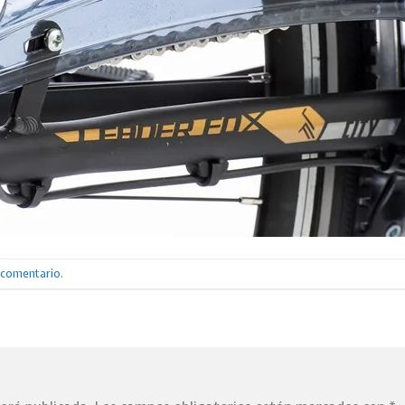
n comentario
.