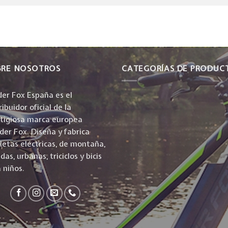
BRE NOSOTROS
CATEGORÍAS DE PRODUC
er Fox España es el
ribuidor oficial de la
stigiosa marca europea
er Fox. Diseña y fabrica
cletas eléctricas, de montaña,
idas, urbanas, triciclos y bicis
 niños.