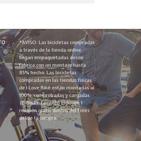
TO
*AVISO: Las bicicletas compradas
a través de la tienda online
llegan empaquetadas desde
fabrica con un montaje hasta
85% hecho. Las bicicletas
compradas en las tiendas físicas
de I Love Bike están montadas al
100%, comprobadas y cargadas
(E-BIKE), también incluyen 1
revisión gratis dentro del 1 mes
desde la compra.