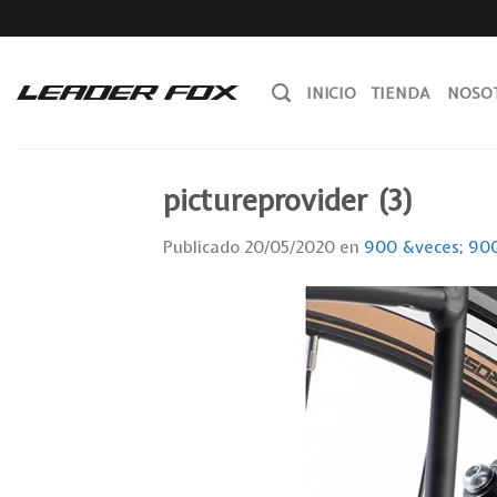
Skip
to
content
INICIO
TIENDA
NOSO
pictureprovider (3)
Publicado
20/05/2020
en
900 &veces; 90