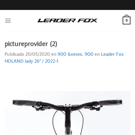
Skip
to
content
0
pictureprovider (2)
Publicado
20/05/2020
en
900 &veces; 900
en
Leader Fox
HOLAND lady 26″ / 2022-1