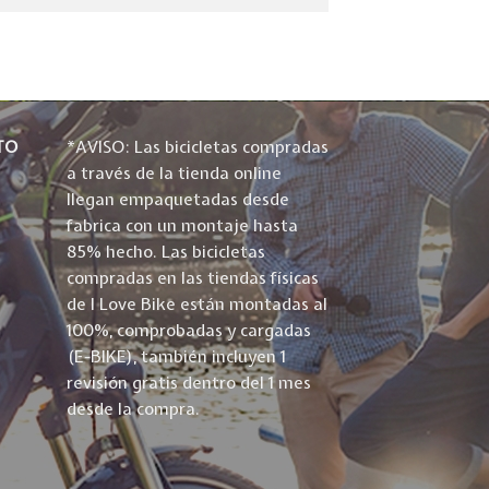
TO
*AVISO: Las bicicletas compradas
a través de la tienda online
llegan empaquetadas desde
fabrica con un montaje hasta
85% hecho. Las bicicletas
compradas en las tiendas físicas
de I Love Bike están montadas al
100%, comprobadas y cargadas
(E-BIKE), también incluyen 1
revisión gratis dentro del 1 mes
desde la compra.