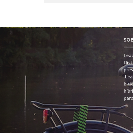
SO
Lead
Dist
pre
Lead
bici
híbr
para