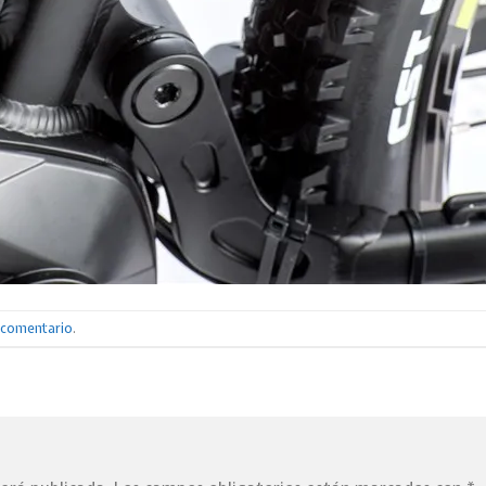
n comentario
.