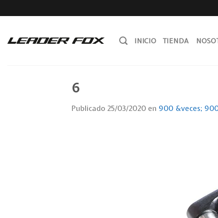
Skip
to
content
INICIO
TIENDA
NOSO
6
Publicado
25/03/2020
en
900 &veces; 90