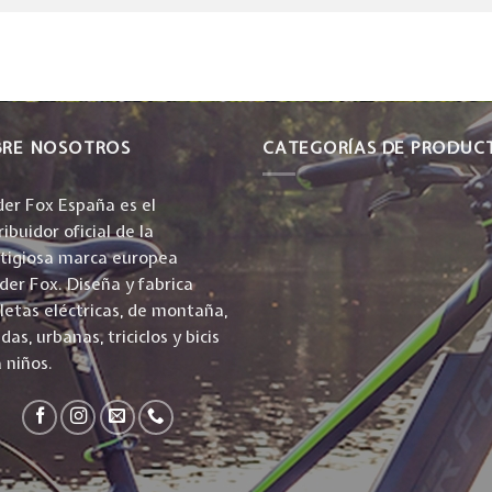
BRE NOSOTROS
CATEGORÍAS DE PRODUC
er Fox España es el
ribuidor oficial de la
stigiosa marca europea
er Fox. Diseña y fabrica
cletas eléctricas, de montaña,
idas, urbanas, triciclos y bicis
 niños.