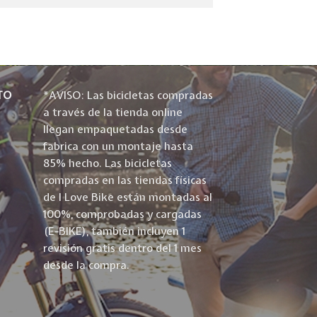
TO
*AVISO: Las bicicletas compradas
a través de la tienda online
llegan empaquetadas desde
fabrica con un montaje hasta
85% hecho. Las bicicletas
compradas en las tiendas físicas
de I Love Bike están montadas al
100%, comprobadas y cargadas
(E-BIKE), también incluyen 1
revisión gratis dentro del 1 mes
desde la compra.