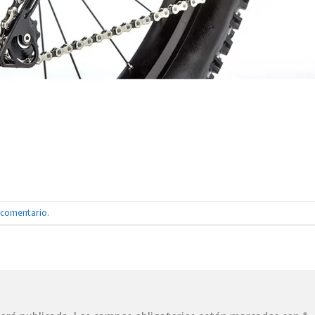
n comentario
.