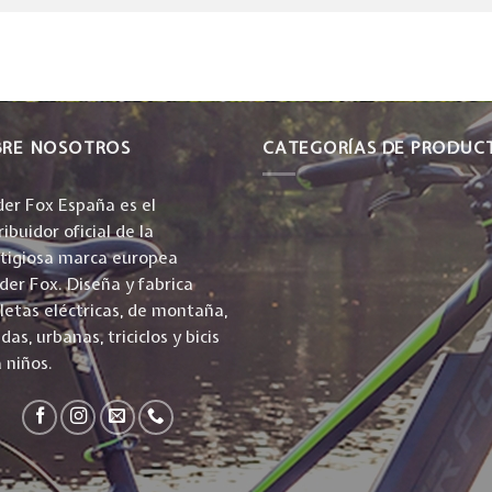
BRE NOSOTROS
CATEGORÍAS DE PRODUC
er Fox España es el
ribuidor oficial de la
stigiosa marca europea
er Fox. Diseña y fabrica
cletas eléctricas, de montaña,
idas, urbanas, triciclos y bicis
 niños.