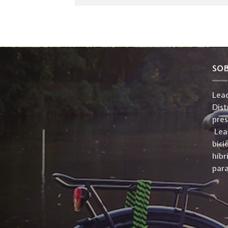
SO
Lead
Dist
pre
Lead
bici
híbr
para