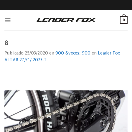
Skip
to
content
0
8
Publicado
25/03/2020
en
900 &veces; 900
en
Leader Fox
ALTAR 27,5″ / 2023-2