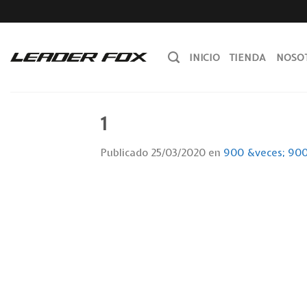
Skip
to
content
INICIO
TIENDA
NOSO
1
Publicado
25/03/2020
en
900 &veces; 90