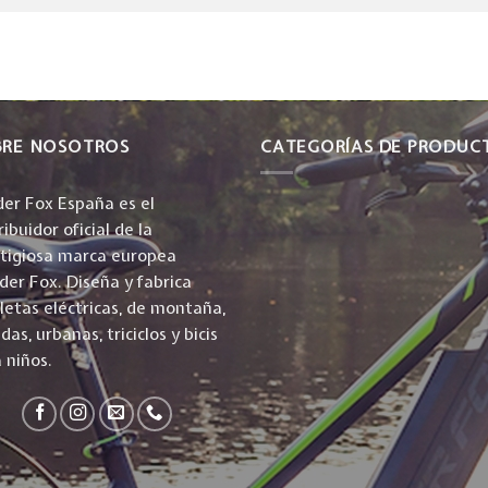
BRE NOSOTROS
CATEGORÍAS DE PRODUC
er Fox España es el
ribuidor oficial de la
stigiosa marca europea
er Fox. Diseña y fabrica
cletas eléctricas, de montaña,
idas, urbanas, triciclos y bicis
 niños.