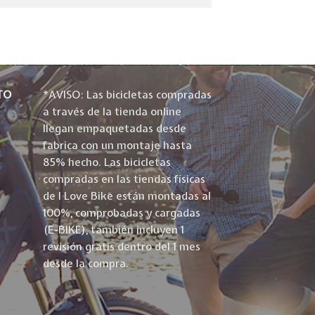
TO
*AVISO: Las bicicletas compradas
a través de la tienda online
llegan empaquetadas desde
fabrica con un montaje hasta
85% hecho. Las bicicletas
compradas en las tiendas físicas
de I Love Bike están montadas al
100%, comprobadas y cargadas
(E-BIKE), también incluyen 1
revisión gratis dentro del 1 mes
desde la compra.