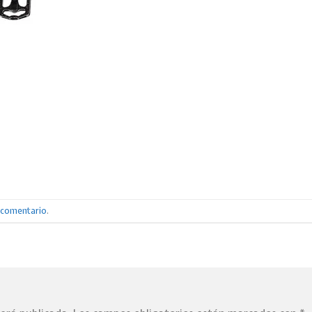
n comentario
.