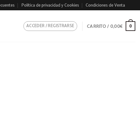
ecuentes
Política de privacidad y Cookies
Condiciones de Venta
ACCEDER / REGISTRARSE
CARRITO /
0,00
€
0