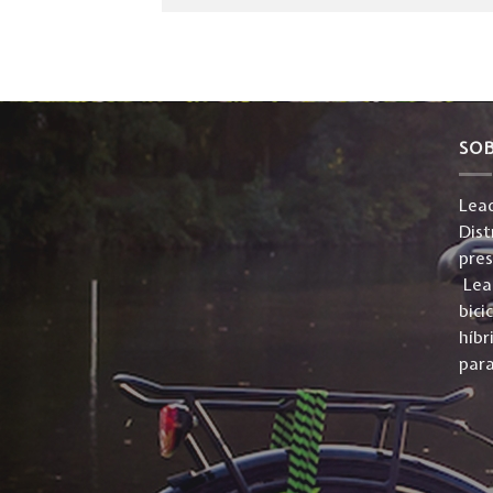
SO
Lead
Dist
pre
Lead
bici
híbr
para