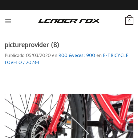
Skip
to
content
0
pictureprovider (8)
Publicado
05/03/2020
en
900 &veces; 900
en
E-TRICYCLE
LOVELO / 2023-1