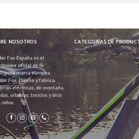
BRE NOSOTROS
CATEGORÍAS DE PRODUC
er Fox España es el
ribuidor oficial de la
stigiosa marca europea
er Fox. Diseña y fabrica
cletas eléctricas, de montaña,
idas, urbanas, triciclos y bicis
 niños.