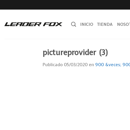
Skip
to
content
INICIO
TIENDA
NOSO
pictureprovider (3)
Publicado
05/03/2020
en
900 &veces; 90