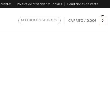
ecuentes
Política de privacidad y Cookies
Condiciones de Venta
ACCEDER / REGISTRARSE
CARRITO /
0,00
€
0