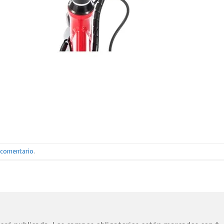
n comentario
.