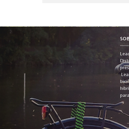
SO
Lead
Dist
pre
Lead
bici
híbr
para