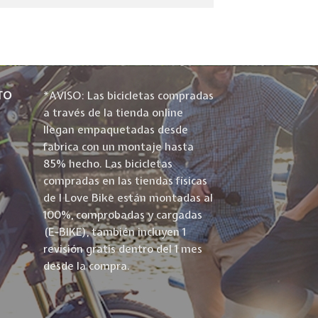
TO
*AVISO: Las bicicletas compradas
a través de la tienda online
llegan empaquetadas desde
fabrica con un montaje hasta
85% hecho. Las bicicletas
compradas en las tiendas físicas
de I Love Bike están montadas al
100%, comprobadas y cargadas
(E-BIKE), también incluyen 1
revisión gratis dentro del 1 mes
desde la compra.