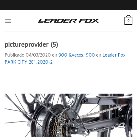
Skip
to
content
0
pictureprovider (5)
Publicado
04/03/2020
en
900 &veces; 900
en
Leader Fox
PARK CITY 28″ ,2020-2