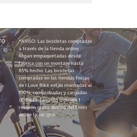
TO
*AVISO: Las bicicletas compradas
a través de la tienda online
llegan empaquetadas desde
fabrica con un montaje hasta
85% hecho. Las bicicletas
compradas en las tiendas físicas
de I Love Bike están montadas al
100%, comprobadas y cargadas
(E-BIKE), también incluyen 1
revisión gratis dentro del 1 mes
desde la compra.