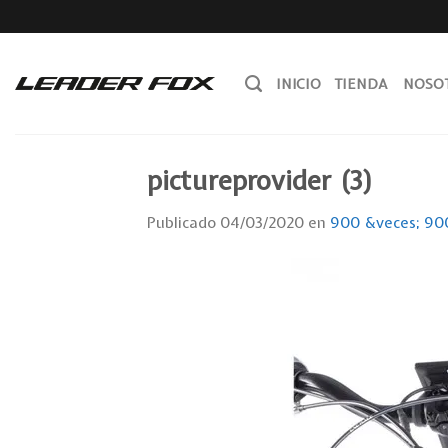
Skip
to
content
INICIO
TIENDA
NOSO
pictureprovider (3)
Publicado
04/03/2020
en
900 &veces; 90