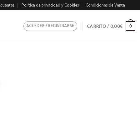
ecuentes
Política de privacidad y Cookies
Condiciones de Venta
ACCEDER / REGISTRARSE
CARRITO /
0,00
€
0