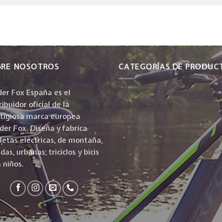
BRE NOSOTROS
CATEGORÍAS DE PRODUC
er Fox España es el
ribuidor oficial de la
stigiosa marca europea
er Fox. Diseña y fabrica
cletas eléctricas, de montaña,
idas, urbanas, triciclos y bicis
 niños.