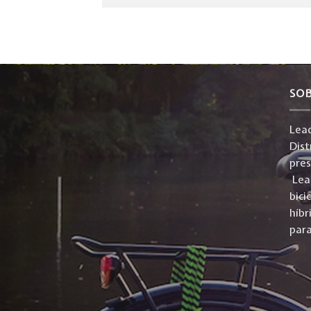
SO
Lead
Dist
pre
Lead
bici
híbr
para