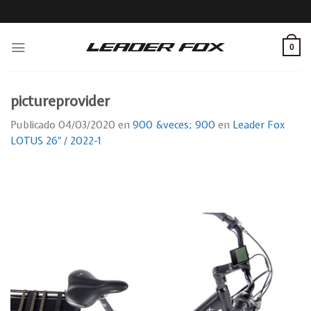
Skip
to
content
0
pictureprovider
Publicado
04/03/2020
en
900 &veces; 900
en
Leader Fox
LOTUS 26″ / 2022-1