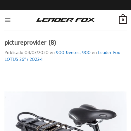
Skip
to
content
0
pictureprovider (8)
Publicado
04/03/2020
en
900 &veces; 900
en
Leader Fox
LOTUS 26″ / 2022-1