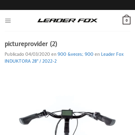
Skip
to
content
0
pictureprovider (2)
Publicado
04/03/2020
en
900 &veces; 900
en
Leader Fox
INDUKTORA 28″ / 2022-2