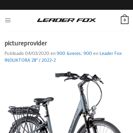
Skip
to
content
0
pictureprovider
Publicado
04/03/2020
en
900 &veces; 900
en
Leader Fox
INDUKTORA 28″ / 2022-2