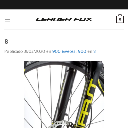
Skip
to
content
0
8
Publicado
31/03/2020
en
900 &veces; 900
en
8