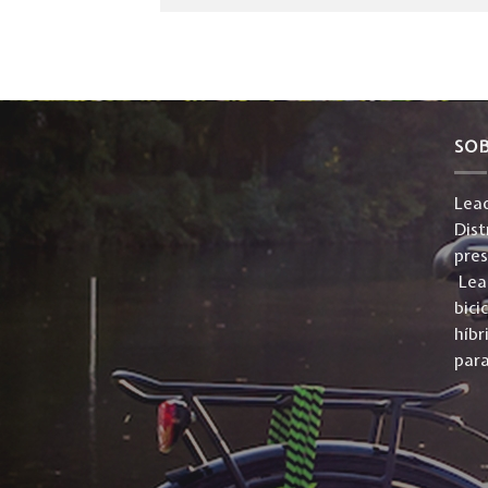
SO
Lead
Dist
pre
Lead
bici
híbr
para