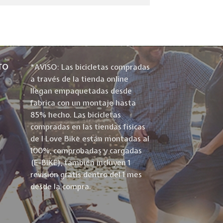
TO
*AVISO: Las bicicletas compradas
a través de la tienda online
llegan empaquetadas desde
fabrica con un montaje hasta
85% hecho. Las bicicletas
compradas en las tiendas físicas
de I Love Bike están montadas al
100%, comprobadas y cargadas
(E-BIKE), también incluyen 1
revisión gratis dentro del 1 mes
desde la compra.