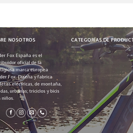
BRE NOSOTROS
CATEGORÍAS DE PRODUC
er Fox España es el
ribuidor oficial de la
stigiosa marca europea
er Fox. Diseña y fabrica
cletas eléctricas, de montaña,
idas, urbanas, triciclos y bicis
 niños.