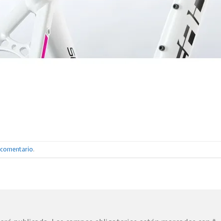
n comentario
.