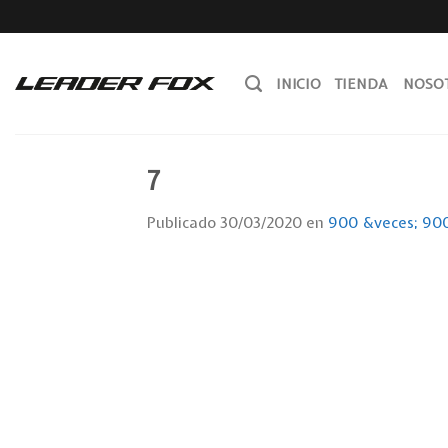
Skip
to
content
INICIO
TIENDA
NOSO
7
Publicado
30/03/2020
en
900 &veces; 90