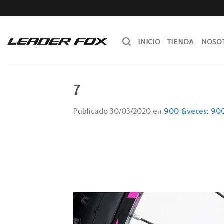
Skip
to
content
INICIO
TIENDA
NOSO
7
Publicado
30/03/2020
en
900 &veces; 90