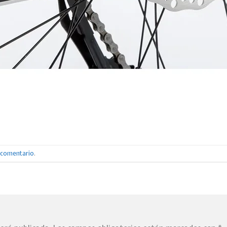
n comentario
.