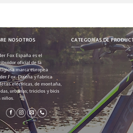
BRE NOSOTROS
CATEGORÍAS DE PRODUC
er Fox España es el
ribuidor oficial de la
stigiosa marca europea
er Fox. Diseña y fabrica
cletas eléctricas, de montaña,
idas, urbanas, triciclos y bicis
 niños.