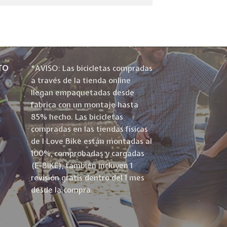
TO
*AVISO: Las bicicletas compradas
a través de la tienda online
llegan empaquetadas desde
fabrica con un montaje hasta
85% hecho. Las bicicletas
compradas en las tiendas físicas
de I Love Bike están montadas al
100%, comprobadas y cargadas
(E-BIKE), también incluyen 1
revisión gratis dentro del 1 mes
desde la compra.