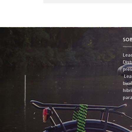
SO
Lead
Dist
pre
Lead
bici
híbr
para