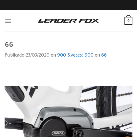
Skip
to
content
0
66
Publicado
23/03/2020
en
900 &veces; 900
en
66