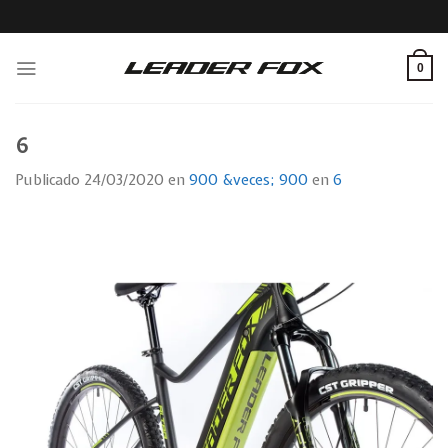
Skip
to
content
0
6
Publicado
24/03/2020
en
900 &veces; 900
en
6