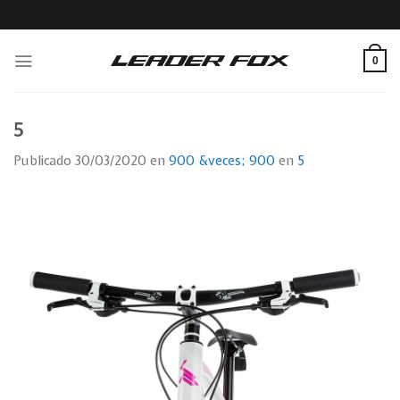
Skip
to
content
0
5
Publicado
30/03/2020
en
900 &veces; 900
en
5