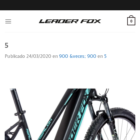
Skip
to
content
0
5
Publicado
24/03/2020
en
900 &veces; 900
en
5