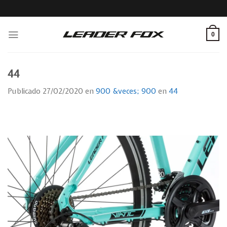
Skip
to
content
0
44
Publicado
27/02/2020
en
900 &veces; 900
en
44