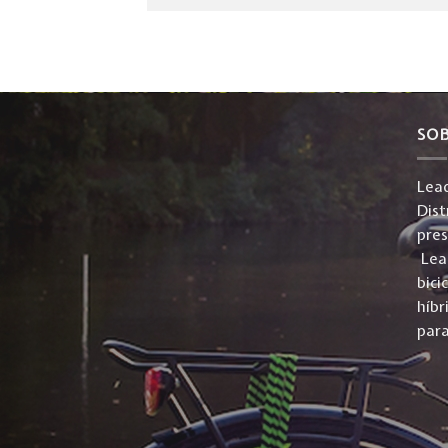
SO
Lead
Dist
pre
Lead
bici
híbr
para