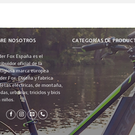
BRE NOSOTROS
CATEGORÍAS DE PRODUC
er Fox España es el
ribuidor oficial de la
stigiosa marca europea
er Fox. Diseña y fabrica
cletas eléctricas, de montaña,
idas, urbanas, triciclos y bicis
 niños.