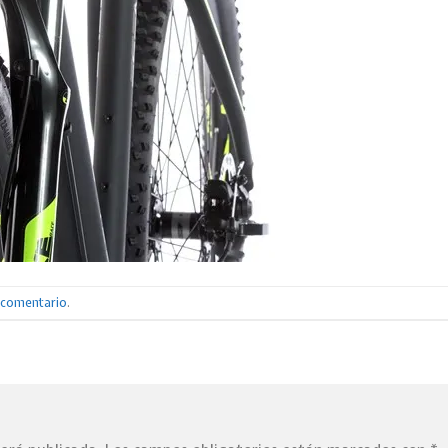
n comentario
.