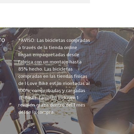
TO
*AVISO: Las bicicletas compradas
a través de la tienda online
llegan empaquetadas desde
fabrica con un montaje hasta
85% hecho. Las bicicletas
compradas en las tiendas físicas
de I Love Bike están montadas al
100%, comprobadas y cargadas
(E-BIKE), también incluyen 1
revisión gratis dentro del 1 mes
desde la compra.