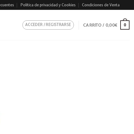
ecuentes
Política de privacidad y Cookies
Condiciones de Venta
ACCEDER / REGISTRARSE
CARRITO /
0,00
€
0