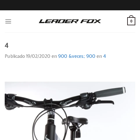
Skip
to
content
0
4
Publicado
19/02/2020
en
900 &veces; 900
en
4